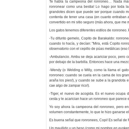
Te habla la campeona del ronroneo… Nada más 
ronronear como una bestia! Lo hago por toda la 
grandotes dicen que puede ser porque cuando me
contenta de tener una casa (en cuanto entraban 
convertido en mi sitio seguro (más ahora, que me m
Los gatos tenemos diferentes estilos de ronroneo. 
-Tu difunto gemelo, Copito de Barakaldo: ronron
cuando lo hacía, y decían: "Mira, está Copito ronr
observatorio con el cepillo de púas metálicas (eso 
-Ambulancio. Ambu se deja acariciar poco, pero 
por debajo de la barbilla. Entonces hace una mezc
-Wendy (o Welding o Willy, como la llama el gat
ronroneo: cuando se cuela en la cama de los grand
araña los pies!), y cuando se sube a la grandota 
cae algo de zampar rico!).
-Tiger, el nuevo de acogida. Es el nuevo ocupa d
cesta y le acarician hace un ronroneo que parece 
Yo soy ahora la campeona del ronroneo, pero en s
volumen constantemente, lo que le hizo ganarse el a
Es buena señal que ronronees, Copi! Es señal de 
Un maullido y un beso (como mi nombre en euskera