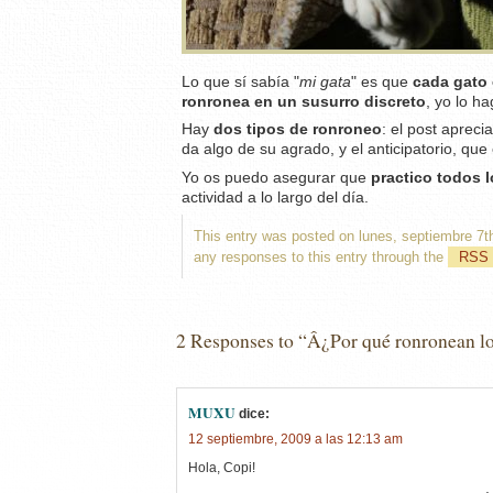
Lo que sí sabía "
mi gata
" es que
cada gato
ronronea en un susurro discreto
, yo lo h
Hay
dos tipos de ronroneo
: el post apreci
da algo de su agrado, y el anticipatorio, q
Yo os puedo asegurar que
practico todos 
actividad a lo largo del día.
This entry was posted on lunes, septiembre 7t
any responses to this entry through the
RSS 
2 Responses to “Â¿Por qué ronronean lo
MUXU
dice:
12 septiembre, 2009 a las 12:13 am
Hola, Copi!