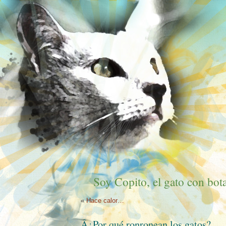
Soy Copito, el gato con bota
«
Hace calor…
Â¿Por qué ronronean los gatos?