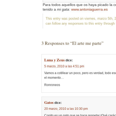
Para todos aquellos que os haya picado la cu
tenido a
mi gata
:
www.antoniaguerra.es
This entry was posted on viernes, marzo 5th, 
can follow any responses to this entry through
3 Responses to “El arte me parte”
Luna y Zeus
dice:
5 marzo, 2010 a las 4:51 pm
Vamos a cotillear un poco, pero es verdad, todo 
el momento…
Ronroneos
Gatos
dice:
20 marzo, 2010 a las 10:30 pm
Copito es un gato que se hace respetar (Qué carác