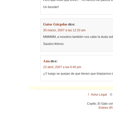
Pero que lindo que eres!!…. Al menos me parece 
Un besote!!
Gatos Gárgolas
dice:
30 marzo, 2007 a las 12:33 am
MMMMM, a nosotros también nos cabe la duda sob
Saudos felinos.
Ana
dice:
23 abril, 2007 a las 6:40 pm
¡¡Y luego se quejan de que tienen que limpiarnos l
Aviso Legal
© 
Copito, El Gato co
Entries (R