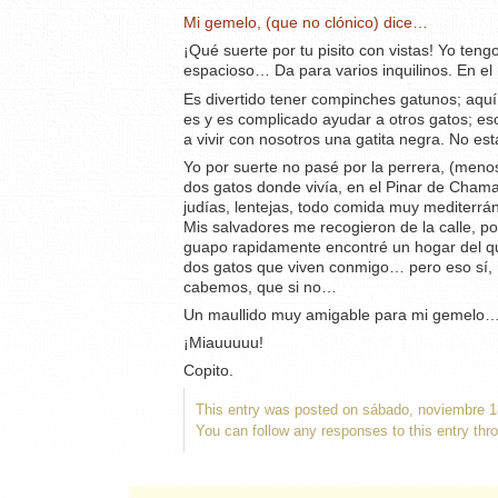
Mi gemelo, (que no clónico) dice…
¡Qué suerte por tu pisito con vistas! Yo ten
espacioso… Da para varios inquilinos. En el
Es divertido tener compinches gatunos; aquí 
es y es complicado ayudar a otros gatos; e
a vivir con nosotros una gatita negra. No e
Yo por suerte no pasé por la perrera, (menos 
dos gatos donde vivía, en el Pinar de Cha
judías, lentejas, todo comida muy mediterr
Mis salvadores me recogieron de la calle, 
guapo rapidamente encontré un hogar del que 
dos gatos que viven conmigo… pero eso sí, m
cabemos, que si no…
Un maullido muy amigable para mi gemelo
¡Miauuuuu!
Copito.
This entry was posted on sábado, noviembre 18
You can follow any responses to this entry thr