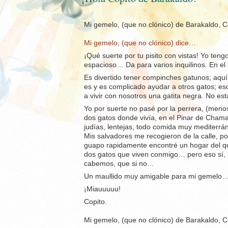
Mi gemelo, (que no clónico) de Barakaldo, 
Mi gemelo, (que no clónico) dice…
¡Qué suerte por tu pisito con vistas! Yo ten
espacioso… Da para varios inquilinos. En el
Es divertido tener compinches gatunos; aquí 
es y es complicado ayudar a otros gatos; e
a vivir con nosotros una gatita negra. No e
Yo por suerte no pasé por la perrera, (menos 
dos gatos donde vivía, en el Pinar de Cha
judías, lentejas, todo comida muy mediterr
Mis salvadores me recogieron de la calle, 
guapo rapidamente encontré un hogar del que 
dos gatos que viven conmigo… pero eso sí, m
cabemos, que si no…
Un maullido muy amigable para mi gemelo
¡Miauuuuu!
Copito.
Mi gemelo, (que no clónico) de Barakaldo, 