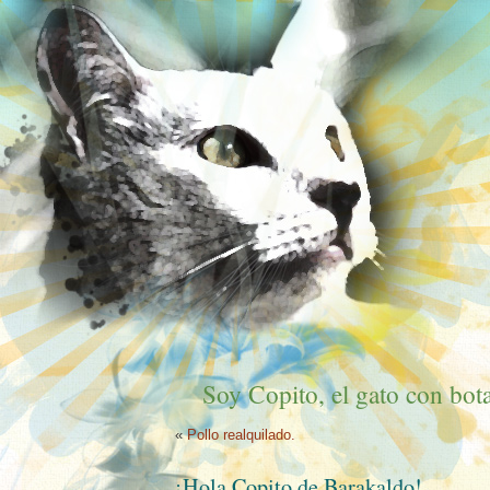
Soy Copito, el gato con bota
«
Pollo realquilado.
¡Hola Copito de Barakaldo!